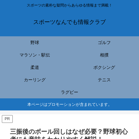
スポーツの素朴な疑問からあらゆる情報まで満載！
スポーツなんでも情報クラブ
野球
ゴルフ
マラソン・駅伝
相撲
柔道
ボクシング
カーリング
テニス
ラグビー
本ページはプロモーションが含まれています。
PR
三振後のボール回しはなぜ必要？野球初心