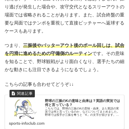
り逃げが発生した場合や、攻守交代となるスリーアウトの
場面では省略されることがあります。また、試合終盤の重
要な局面ではテンポを重視して直接ピッチャーへ返球する
ケースもあります。
つまり、
三振後やバッターアウト後のボール回しは、試合
を円滑に進めるための守備側のルーティン
です。その意味
を知ることで、野球観戦がより面白くなり、選手たちの細
かな動きにも注目できるようになるでしょう。
こちらの記事も合わせてどうぞ↓↓
野球の三振のKの意味と由来は？英語の実況では
何と言っている？
こちらでは、野球の三振のKの意味・由来、また英語の実
況では何と言っているのか、などについてまとめました。
野球では投手が三振を奪うと「K」の文字が並びます。こ
の三振のKにはどんな意味と由来があるのでしょうか？英
語の実況では実際に何と言っている？
sports-infoclub.com