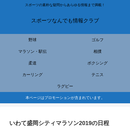
スポーツの素朴な疑問からあらゆる情報まで満載！
スポーツなんでも情報クラブ
野球
ゴルフ
マラソン・駅伝
相撲
柔道
ボクシング
カーリング
テニス
ラグビー
本ページはプロモーションが含まれています。
いわて盛岡シティマラソン2019の日程